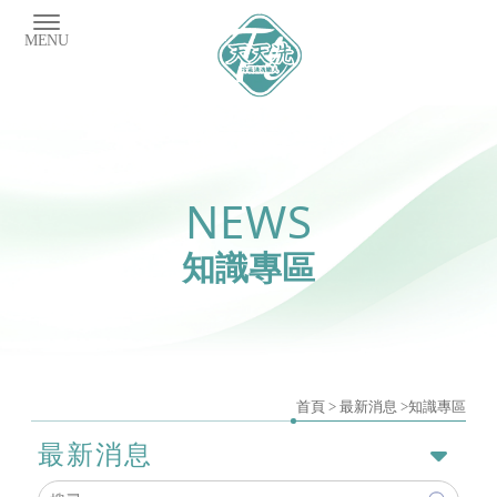
知識專區
首頁
>
最新消息
>知識專區
最新消息